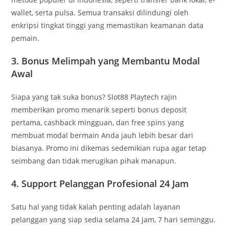
wallet, serta pulsa. Semua transaksi dilindungi oleh
enkripsi tingkat tinggi yang memastikan keamanan data
pemain.
3. Bonus Melimpah yang Membantu Modal
Awal
Siapa yang tak suka bonus? Slot88 Playtech rajin
memberikan promo menarik seperti bonus deposit
pertama, cashback mingguan, dan free spins yang
membuat modal bermain Anda jauh lebih besar dari
biasanya. Promo ini dikemas sedemikian rupa agar tetap
seimbang dan tidak merugikan pihak manapun.
4. Support Pelanggan Profesional 24 Jam
Satu hal yang tidak kalah penting adalah layanan
pelanggan yang siap sedia selama 24 jam, 7 hari seminggu.