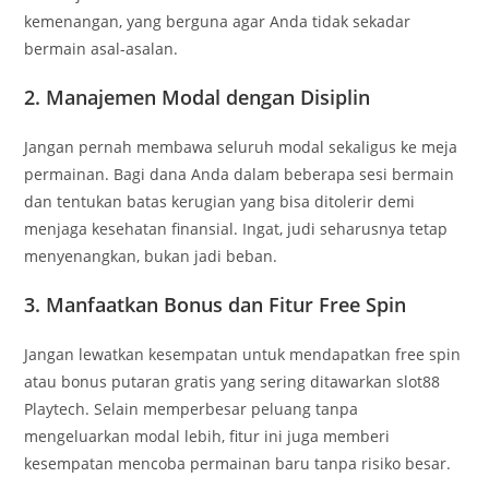
kemenangan, yang berguna agar Anda tidak sekadar
bermain asal-asalan.
2. Manajemen Modal dengan Disiplin
Jangan pernah membawa seluruh modal sekaligus ke meja
permainan. Bagi dana Anda dalam beberapa sesi bermain
dan tentukan batas kerugian yang bisa ditolerir demi
menjaga kesehatan finansial. Ingat, judi seharusnya tetap
menyenangkan, bukan jadi beban.
3. Manfaatkan Bonus dan Fitur Free Spin
Jangan lewatkan kesempatan untuk mendapatkan free spin
atau bonus putaran gratis yang sering ditawarkan slot88
Playtech. Selain memperbesar peluang tanpa
mengeluarkan modal lebih, fitur ini juga memberi
kesempatan mencoba permainan baru tanpa risiko besar.