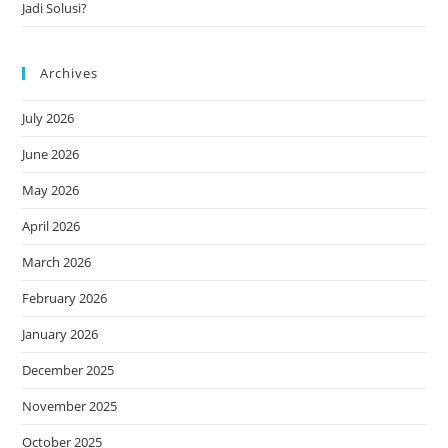
Jadi Solusi?
Archives
July 2026
June 2026
May 2026
April 2026
March 2026
February 2026
January 2026
December 2025
November 2025
October 2025