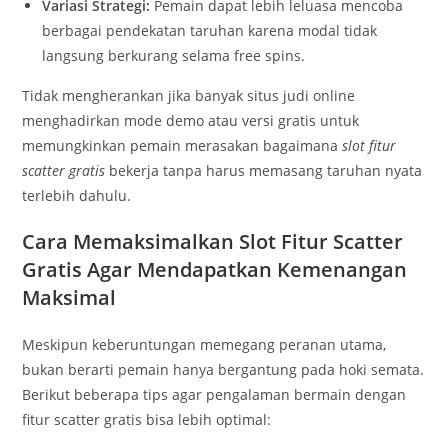
Variasi Strategi:
Pemain dapat lebih leluasa mencoba
berbagai pendekatan taruhan karena modal tidak
langsung berkurang selama free spins.
Tidak mengherankan jika banyak situs judi online
menghadirkan mode demo atau versi gratis untuk
memungkinkan pemain merasakan bagaimana
slot fitur
scatter gratis
bekerja tanpa harus memasang taruhan nyata
terlebih dahulu.
Cara Memaksimalkan Slot Fitur Scatter
Gratis Agar Mendapatkan Kemenangan
Maksimal
Meskipun keberuntungan memegang peranan utama,
bukan berarti pemain hanya bergantung pada hoki semata.
Berikut beberapa tips agar pengalaman bermain dengan
fitur scatter gratis bisa lebih optimal: