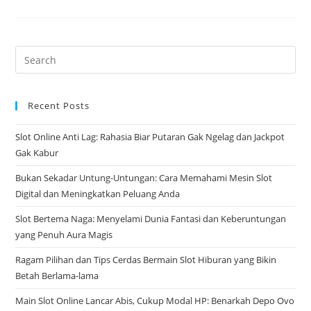
Pre
Es
to
Recent Posts
clo
the
Slot Online Anti Lag: Rahasia Biar Putaran Gak Ngelag dan Jackpot
sea
Gak Kabur
pan
Bukan Sekadar Untung-Untungan: Cara Memahami Mesin Slot
Digital dan Meningkatkan Peluang Anda
Slot Bertema Naga: Menyelami Dunia Fantasi dan Keberuntungan
yang Penuh Aura Magis
Ragam Pilihan dan Tips Cerdas Bermain Slot Hiburan yang Bikin
Betah Berlama-lama
Main Slot Online Lancar Abis, Cukup Modal HP: Benarkah Depo Ovo