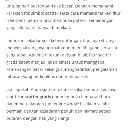
untung berlipat tanpa risiko besar. Dengan memahami
karakteristik simbol scatter serta cara memaksimalkan fitur
free spins, pemain bisa membuka potensi kemenangan
yang selama ini hanya diimpikan.
Ini bukan sekadar soal keberuntungan, tapi juga strategi
menyesuaikan gaya bermain dan memilih game serta situs
yang tepat. Apabila ditekuni dengan bijak, fitur scatter
gratis dapat menjadi jalan pintas untuk menggapai
kemenangan besar sekaligus menghadirkan pengalaman
hiburan yang berkualitas dan memuaskan.
Jadi, apakah Anda siap untuk merasakan sendiri sensasi
slot fitur scatter gratis
dan membuka lembaran baru
dalam petualangan judi online Anda? Pastikan selalu
bermain dengan kesadaran penuh dan nikmati setiap
putaran dengan hati yang riang!