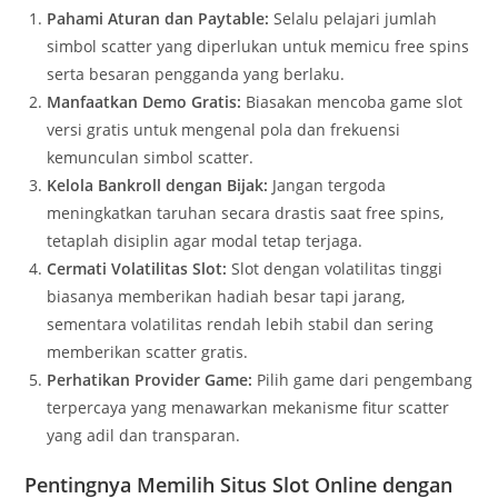
Pahami Aturan dan Paytable:
Selalu pelajari jumlah
simbol scatter yang diperlukan untuk memicu free spins
serta besaran pengganda yang berlaku.
Manfaatkan Demo Gratis:
Biasakan mencoba game slot
versi gratis untuk mengenal pola dan frekuensi
kemunculan simbol scatter.
Kelola Bankroll dengan Bijak:
Jangan tergoda
meningkatkan taruhan secara drastis saat free spins,
tetaplah disiplin agar modal tetap terjaga.
Cermati Volatilitas Slot:
Slot dengan volatilitas tinggi
biasanya memberikan hadiah besar tapi jarang,
sementara volatilitas rendah lebih stabil dan sering
memberikan scatter gratis.
Perhatikan Provider Game:
Pilih game dari pengembang
terpercaya yang menawarkan mekanisme fitur scatter
yang adil dan transparan.
Pentingnya Memilih Situs Slot Online dengan