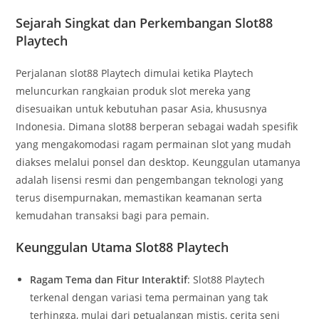
Sejarah Singkat dan Perkembangan Slot88
Playtech
Perjalanan slot88 Playtech dimulai ketika Playtech
meluncurkan rangkaian produk slot mereka yang
disesuaikan untuk kebutuhan pasar Asia, khususnya
Indonesia. Dimana slot88 berperan sebagai wadah spesifik
yang mengakomodasi ragam permainan slot yang mudah
diakses melalui ponsel dan desktop. Keunggulan utamanya
adalah lisensi resmi dan pengembangan teknologi yang
terus disempurnakan, memastikan keamanan serta
kemudahan transaksi bagi para pemain.
Keunggulan Utama Slot88 Playtech
Ragam Tema dan Fitur Interaktif
: Slot88 Playtech
terkenal dengan variasi tema permainan yang tak
terhingga, mulai dari petualangan mistis, cerita seni