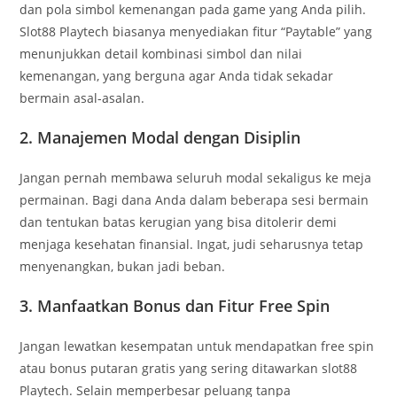
dan pola simbol kemenangan pada game yang Anda pilih.
Slot88 Playtech biasanya menyediakan fitur “Paytable” yang
menunjukkan detail kombinasi simbol dan nilai
kemenangan, yang berguna agar Anda tidak sekadar
bermain asal-asalan.
2. Manajemen Modal dengan Disiplin
Jangan pernah membawa seluruh modal sekaligus ke meja
permainan. Bagi dana Anda dalam beberapa sesi bermain
dan tentukan batas kerugian yang bisa ditolerir demi
menjaga kesehatan finansial. Ingat, judi seharusnya tetap
menyenangkan, bukan jadi beban.
3. Manfaatkan Bonus dan Fitur Free Spin
Jangan lewatkan kesempatan untuk mendapatkan free spin
atau bonus putaran gratis yang sering ditawarkan slot88
Playtech. Selain memperbesar peluang tanpa