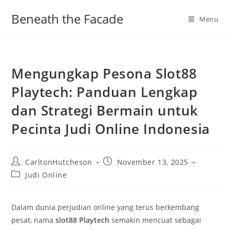
Skip
Beneath the Facade
to
Menu
content
Mengungkap Pesona Slot88
Playtech: Panduan Lengkap
dan Strategi Bermain untuk
Pecinta Judi Online Indonesia
Post
Post
CarltonHutcheson
November 13, 2025
author:
published:
Post
Judi Online
category:
Dalam dunia perjudian online yang terus berkembang
pesat, nama
slot88 Playtech
semakin mencuat sebagai