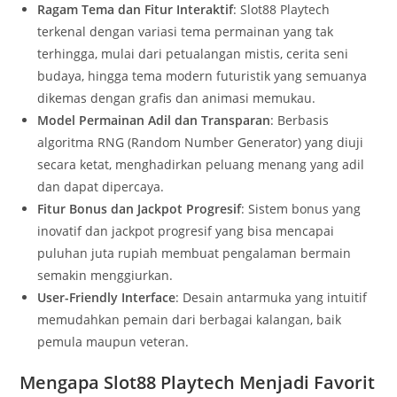
Ragam Tema dan Fitur Interaktif
: Slot88 Playtech
terkenal dengan variasi tema permainan yang tak
terhingga, mulai dari petualangan mistis, cerita seni
budaya, hingga tema modern futuristik yang semuanya
dikemas dengan grafis dan animasi memukau.
Model Permainan Adil dan Transparan
: Berbasis
algoritma RNG (Random Number Generator) yang diuji
secara ketat, menghadirkan peluang menang yang adil
dan dapat dipercaya.
Fitur Bonus dan Jackpot Progresif
: Sistem bonus yang
inovatif dan jackpot progresif yang bisa mencapai
puluhan juta rupiah membuat pengalaman bermain
semakin menggiurkan.
User-Friendly Interface
: Desain antarmuka yang intuitif
memudahkan pemain dari berbagai kalangan, baik
pemula maupun veteran.
Mengapa Slot88 Playtech Menjadi Favorit