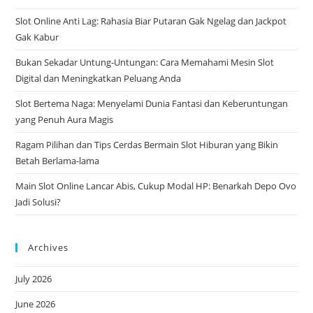
the
Slot Online Anti Lag: Rahasia Biar Putaran Gak Ngelag dan Jackpot
sea
Gak Kabur
pan
Bukan Sekadar Untung-Untungan: Cara Memahami Mesin Slot
Digital dan Meningkatkan Peluang Anda
Slot Bertema Naga: Menyelami Dunia Fantasi dan Keberuntungan
yang Penuh Aura Magis
Ragam Pilihan dan Tips Cerdas Bermain Slot Hiburan yang Bikin
Betah Berlama-lama
Main Slot Online Lancar Abis, Cukup Modal HP: Benarkah Depo Ovo
Jadi Solusi?
Archives
July 2026
June 2026