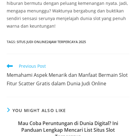
hiburan bermutu dengan peluang kemenangan nyata. Jadi,
mengapa menunggu? Waktunya bergabung dan buktikan
sendiri sensasi serunya menjelajah dunia slot yang penuh
warna dan keuntungan!
TAGS
:
SITUS JUDI ONLINE24JAM TERPERCAYA 2025
Read
Previous Post
more
Memahami Aspek Menarik dan Manfaat Bermain Slot
articles
Fitur Scatter Gratis dalam Dunia Judi Online
YOU MIGHT ALSO LIKE
Mau Coba Peruntungan di Dunia Digital? Ini
Panduan Lengkap Mencari List Situs Slot