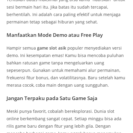
sesi bermain hari itu. Jika batas itu sudah tercapai,
berhentilah. Ini adalah cara paling efektif untuk menjaga
permainan tetap sebagai hiburan yang sehat.
Manfaatkan Mode Demo atau Free Play
Hampir semua
game slot asik
populer menyediakan versi
demo. Ini kesempatan emas! Kamu bisa mencoba puluhan
bahkan ratusan game tanpa mengeluarkan uang
sepeserpun. Gunakan untuk memahami alur permainan,
frekuensi fitur bonus, dan volatilitasnya. Baru setelah kamu
merasa cocok, coba main dengan uang sungguhan.
Jangan Terpaku pada Satu Game Saja
Meski punya favorit, cobalah bereksplorasi. Dunia slot
online berkembang sangat cepat. Setiap minggu bisa ada
rilis game baru dengan fitur yang lebih gila. Dengan