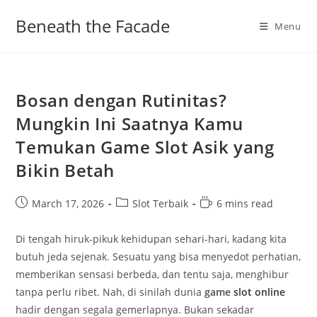
Skip
Beneath the Facade
to
Menu
content
Bosan dengan Rutinitas?
Mungkin Ini Saatnya Kamu
Temukan Game Slot Asik yang
Bikin Betah
Post
Post
Reading
March 17, 2026
Slot Terbaik
6 mins read
published:
category:
time:
Di tengah hiruk-pikuk kehidupan sehari-hari, kadang kita
butuh jeda sejenak. Sesuatu yang bisa menyedot perhatian,
memberikan sensasi berbeda, dan tentu saja, menghibur
tanpa perlu ribet. Nah, di sinilah dunia
game
slot online
hadir dengan segala gemerlapnya. Bukan sekadar