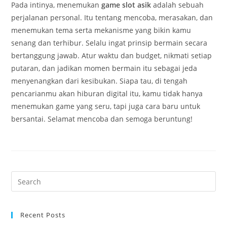
Pada intinya, menemukan
game slot asik
adalah sebuah
perjalanan personal. Itu tentang mencoba, merasakan, dan
menemukan tema serta mekanisme yang bikin kamu
senang dan terhibur. Selalu ingat prinsip bermain secara
bertanggung jawab. Atur waktu dan budget, nikmati setiap
putaran, dan jadikan momen bermain itu sebagai jeda
menyenangkan dari kesibukan. Siapa tau, di tengah
pencarianmu akan hiburan digital itu, kamu tidak hanya
menemukan game yang seru, tapi juga cara baru untuk
bersantai. Selamat mencoba dan semoga beruntung!
Pre
Es
to
Recent Posts
clo