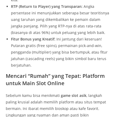
RTP (Return to Player) yang Transparan:
Angka
persentase ini menunjukkan seberapa besar teoritisnya
uang taruhan yang dikembalikan ke pemain dalam
jangka panjang. Pilih yang RTP-nya di atas rata-rata
(biasanya di atas 96%) untuk peluang yang lebih baik.
Fitur Bonus yang Kreatif:
Ini jantung dari keseruan!
Putaran gratis (free spins), permainan pick-and-win,
pengganda (multiplier) yang bisa bertumpuk, atau fitur
jatuhan (cascading reels) yang bikin simbol baru terus
berjatuhan.
Mencari “Rumah” yang Tepat: Platform
untuk Main Slot Online
Sebelum kamu bisa menikmati
game slot asik
, langkah
paling krusial adalah memilih platform atau situs tempat
bermain. Ini ibarat memilih bioskop atau kafe favorit.
Lingkungan yang nyaman dan aman pasti bikin