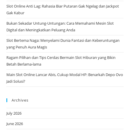
the
Slot Online Anti Lag: Rahasia Biar Putaran Gak Ngelag dan Jackpot
sea
Gak Kabur
pan
Bukan Sekadar Untung-Untungan: Cara Memahami Mesin Slot
Digital dan Meningkatkan Peluang Anda
Slot Bertema Naga: Menyelami Dunia Fantasi dan Keberuntungan
yang Penuh Aura Magis
Ragam Pilihan dan Tips Cerdas Bermain Slot Hiburan yang Bikin
Betah Berlama-lama
Main Slot Online Lancar Abis, Cukup Modal HP: Benarkah Depo Ovo
Jadi Solusi?
Archives
July 2026
June 2026