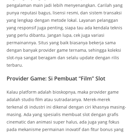
pengalaman main jadi lebih menyenangkan. Carilah yang
punya reputasi bagus, lisensi resmi, dan sistem transaksi
yang lengkap dengan metode lokal. Layanan pelanggan
yang responsif juga penting, siapa tau ada kendala teknis
yang perlu dibantu. Jangan lupa, cek juga variasi
permainannya. Situs yang baik biasanya bekerja sama
dengan banyak provider game ternama, sehingga koleksi
slot-nya sangat beragam dan selalu update dengan rilis
terbaru.
Provider Game: Si Pembuat “Film” Slot
Kalau platform adalah bioskopnya, maka provider game
adalah studio film atau sutradaranya. Merek-merek
terkenal di industri ini dikenal dengan ciri khasnya masing-
masing. Ada yang spesialis membuat slot dengan grafis
cinematic dan animasi super halus, ada juga yang fokus
pada mekanisme permainan inovatif dan fitur bonus yang