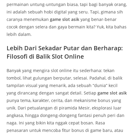
permainan untung-untungan biasa, tapi bagi banyak orang,
ini adalah sebuah hobi digital yang seru. Tapi, gimana sih
caranya menemukan
game slot asik
yang benar-benar
cocok dengan selera dan gaya bermain kita? Yuk, kita bahas
lebih dalam.
Lebih Dari Sekadar Putar dan Berharap:
Filosofi di Balik Slot Online
Banyak yang mengira slot online itu sederhana: tekan
tombol, lihat gulungan berputar, selesai. Padahal, di balik
tampilan visual yang menarik, ada sebuah “dunia” kecil
yang dirancang dengan sangat detail. Setiap
game slot asik
punya tema, karakter, cerita, dan mekanisme bonus yang
unik. Dari petualangan di piramida Mesir, eksplorasi luar
angkasa, hingga dongeng-dongeng fantasi penuh peri dan
naga. Ini yang bikin kita nggak cepat bosan. Rasa
penasaran untuk mencoba fitur bonus di game baru, atau