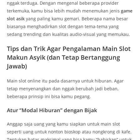
nggak terduga. Dengan mengenal beberapa provider
terkemuka, kamu bisa lebih mudah menemukan jenis
game
slot asik
yang paling kamu gemari. Beberapa nama besar
biasanya menghadirkan slot dengan tema-tema yang
sedang trending dan kualitas audio-visual yang memukau.
Tips dan Trik Agar Pengalaman Main Slot
Makun Asyik (dan Tetap Bertanggung
Jawab)
Main slot online itu pada dasarnya untuk hiburan. Agar
tetap menyenangkan dan nggak berubah jadi beban,
beberapa prinsip ini bisa kamu pegang.
Atur “Modal Hiburan” dengan Bijak
Anggap saja uang yang kamu siapkan untuk main slot
seperti uang untuk nonton bioskop atau nongkrong di kafe.
Tentukan batas maksimal yang bisa kamu “habiskan” untuk