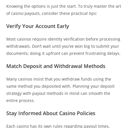
Knowing the options is just the start. To truly master the art
of casino payouts, consider these practical tips:
Verify Your Account Early
Most casinos require identity verification before processing
withdrawals. Don’t wait until you’ve won big to submit your
documents; doing it upfront can prevent frustrating delays.
Match Deposit and Withdrawal Methods
Many casinos insist that you withdraw funds using the
same method you deposited with. Planning your deposit
strategy with payout methods in mind can smooth the
entire process.
Stay Informed About Casino Policies
Each casino has its own rules regarding payout times,