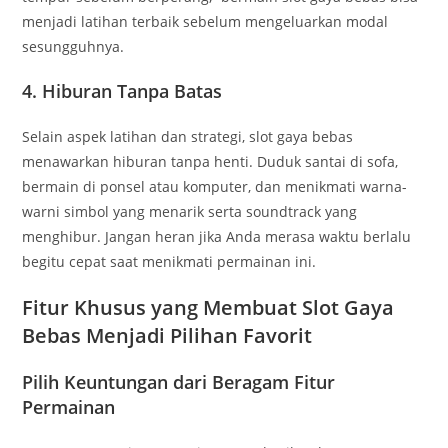
menjadi latihan terbaik sebelum mengeluarkan modal
sesungguhnya.
4. Hiburan Tanpa Batas
Selain aspek latihan dan strategi, slot gaya bebas
menawarkan hiburan tanpa henti. Duduk santai di sofa,
bermain di ponsel atau komputer, dan menikmati warna-
warni simbol yang menarik serta soundtrack yang
menghibur. Jangan heran jika Anda merasa waktu berlalu
begitu cepat saat menikmati permainan ini.
Fitur Khusus yang Membuat Slot Gaya
Bebas Menjadi Pilihan Favorit
Pilih Keuntungan dari Beragam Fitur
Permainan