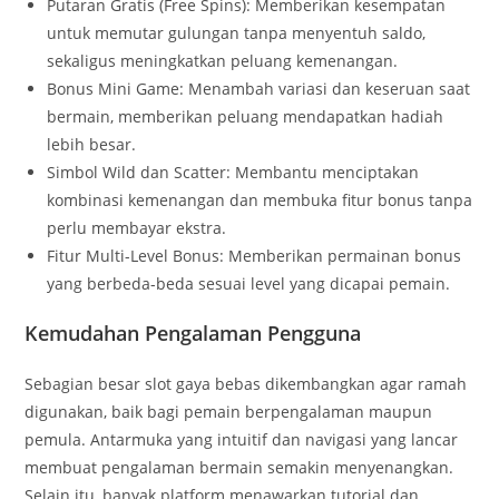
Putaran Gratis (Free Spins): Memberikan kesempatan
untuk memutar gulungan tanpa menyentuh saldo,
sekaligus meningkatkan peluang kemenangan.
Bonus Mini Game: Menambah variasi dan keseruan saat
bermain, memberikan peluang mendapatkan hadiah
lebih besar.
Simbol Wild dan Scatter: Membantu menciptakan
kombinasi kemenangan dan membuka fitur bonus tanpa
perlu membayar ekstra.
Fitur Multi-Level Bonus: Memberikan permainan bonus
yang berbeda-beda sesuai level yang dicapai pemain.
Kemudahan Pengalaman Pengguna
Sebagian besar slot gaya bebas dikembangkan agar ramah
digunakan, baik bagi pemain berpengalaman maupun
pemula. Antarmuka yang intuitif dan navigasi yang lancar
membuat pengalaman bermain semakin menyenangkan.
Selain itu, banyak platform menawarkan tutorial dan