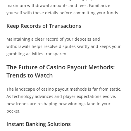
maximum withdrawal amounts, and fees. Familiarize
yourself with these details before committing your funds.
Keep Records of Transactions
Maintaining a clear record of your deposits and
withdrawals helps resolve disputes swiftly and keeps your
gambling activities transparent.
The Future of Casino Payout Methods:
Trends to Watch
The landscape of casino payout methods is far from static.
As technology advances and player expectations evolve,
new trends are reshaping how winnings land in your
pocket.
Instant Banking Solutions