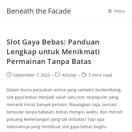
Skip
Beneath the Facade
to
Menu
content
Slot Gaya Bebas: Panduan
Lengkap untuk Menikmati
Permainan Tanpa Batas
Post
Post
Reading
September 7, 2025
Articles
5 mins read
published:
category:
time:
Dalam dunia perjudian online yang semakin berkembang,
slot gaya bebas menjadi salah satu tren terpopuler yang
menarik minat banyak pemain. Bayangkan saja, sensasi
berputar tanpa batasan, bebas mengisi waktu, dan meraih
peluang kemenangan yang tak terbatas! Tapi apa
sebenarnya yang membuat slot gaya bebas begitu