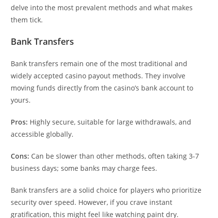
delve into the most prevalent methods and what makes
them tick.
Bank Transfers
Bank transfers remain one of the most traditional and
widely accepted casino payout methods. They involve
moving funds directly from the casino’s bank account to
yours.
Pros:
Highly secure, suitable for large withdrawals, and
accessible globally.
Cons:
Can be slower than other methods, often taking 3-7
business days; some banks may charge fees.
Bank transfers are a solid choice for players who prioritize
security over speed. However, if you crave instant
gratification, this might feel like watching paint dry.