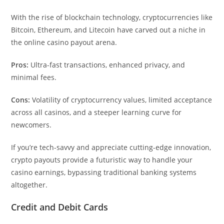
With the rise of blockchain technology, cryptocurrencies like
Bitcoin, Ethereum, and Litecoin have carved out a niche in
the online casino payout arena.
Pros:
Ultra-fast transactions, enhanced privacy, and
minimal fees.
Cons:
Volatility of cryptocurrency values, limited acceptance
across all casinos, and a steeper learning curve for
newcomers.
If you’re tech-savvy and appreciate cutting-edge innovation,
crypto payouts provide a futuristic way to handle your
casino earnings, bypassing traditional banking systems
altogether.
Credit and Debit Cards