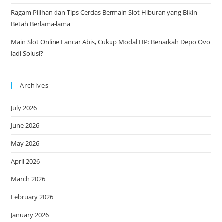
Ragam Pilihan dan Tips Cerdas Bermain Slot Hiburan yang Bikin
Betah Berlama-lama
Main Slot Online Lancar Abis, Cukup Modal HP: Benarkah Depo Ovo
Jadi Solusi?
Archives
July 2026
June 2026
May 2026
April 2026
March 2026
February 2026
January 2026