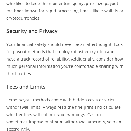
who likes to keep the momentum going, prioritize payout
methods known for rapid processing times, like e-wallets or
cryptocurrencies.
Security and Privacy
Your financial safety should never be an afterthought. Look
for payout methods that employ robust encryption and
have a track record of reliability. Additionally, consider how
much personal information you’re comfortable sharing with
third parties.
Fees and Limits
Some payout methods come with hidden costs or strict
withdrawal limits. Always read the fine print and calculate
whether fees will eat into your winnings. Casinos
sometimes impose minimum withdrawal amounts, so plan
accordingly.