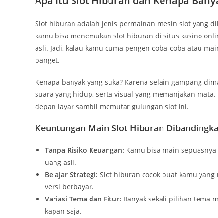
Apa Itu Slot Hiburan dan Kenapa Bany
Slot hiburan adalah jenis permainan mesin slot yang di
kamu bisa menemukan slot hiburan di situs kasino onli
asli. Jadi, kalau kamu cuma pengen coba-coba atau ma
banget.
Kenapa banyak yang suka? Karena selain gampang dima
suara yang hidup, serta visual yang memanjakan mata.
depan layar sambil memutar gulungan slot ini.
Keuntungan Main Slot Hiburan Dibandingka
Tanpa Risiko Keuangan:
Kamu bisa main sepuasnya 
uang asli.
Belajar Strategi:
Slot hiburan cocok buat kamu yang
versi berbayar.
Variasi Tema dan Fitur:
Banyak sekali pilihan tema mu
kapan saja.