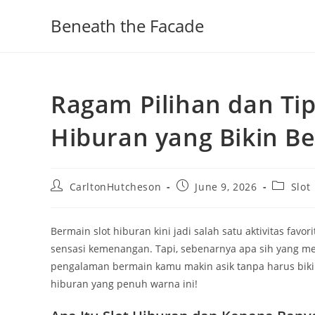
Skip
Beneath the Facade
to
content
Ragam Pilihan dan Ti
Hiburan yang Bikin B
Post
Post
Post
CarltonHutcheson
June 9, 2026
Slot
author:
published:
category
Bermain slot hiburan kini jadi salah satu aktivitas fa
sensasi kemenangan. Tapi, sebenarnya apa sih yang m
pengalaman bermain kamu makin asik tanpa harus bikin 
hiburan yang penuh warna ini!