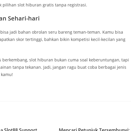
pilihan slot hiburan gratis tanpa registrasi.
an Sehari-hari
a bisa jadi bahan obrolan seru bareng teman-teman. Kamu bisa
atkan skor tertinggi, bahkan bikin kompetisi kecil-kecilan yang
 berkembang, slot hiburan bukan cuma soal keberuntungan, tapi
inan tanpa tekanan. Jadi, jangan ragu buat coba berbagai jenis
t kamu!
a Slot88 Support
Mencari Petunjuk Tersembunyi: